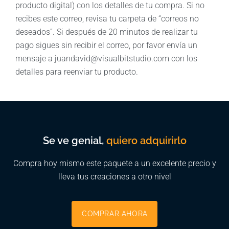
producto digital) con los detalles de tu compra. Si no
recibes este correo, revisa tu carpeta de “correos no
deseados”. Si después de 20 minutos de realizar tu
pago sigues sin recibir el correo, por favor envía un
mensaje a juandavid@visualbitstudio.com con los
detalles para reenviar tu producto.
Se ve genial,
quiero adquirirlo
Compra hoy mismo este paquete a un excelente precio y
lleva tus creaciones a otro nivel
COMPRAR AHORA