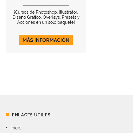
i
o
n
ENLACES ÚTILES
Inicio