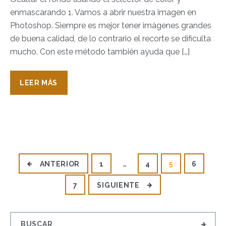
enmascarando 1. Vamos a abrir nuestra imagen en
Photoshop. Siempre es mejor tener imágenes grandes
de buena calidad, de lo contrario el recorte se dificulta
mucho. Con este método también ayuda que […]
LEER MÁS
P
ANTERIOR
1
…
4
5
6
o
7
SIGUIENTE
s