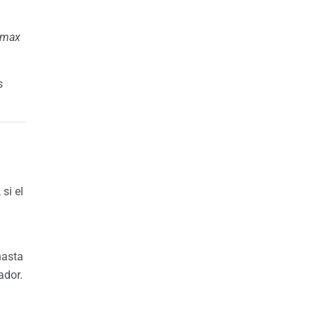
rmax
s
, si el
hasta
ador.