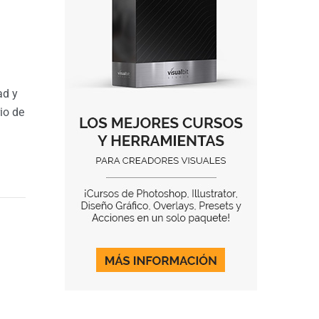
ad y
io de