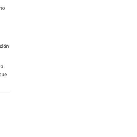
omo
ción
la
 que