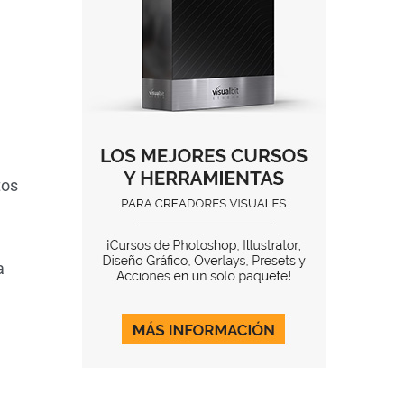
tos
a