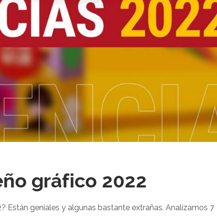
eño gráfico 2022
2? Están geniales y algunas bastante extrañas. Analizamos 7