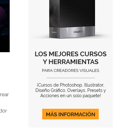
rear
ador