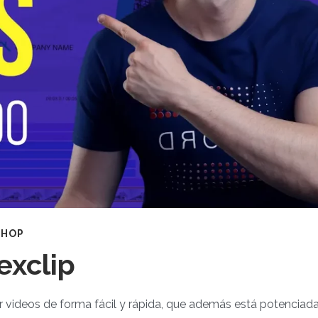
SHOP
exclip
r videos de forma fácil y rápida, que además está potenciad