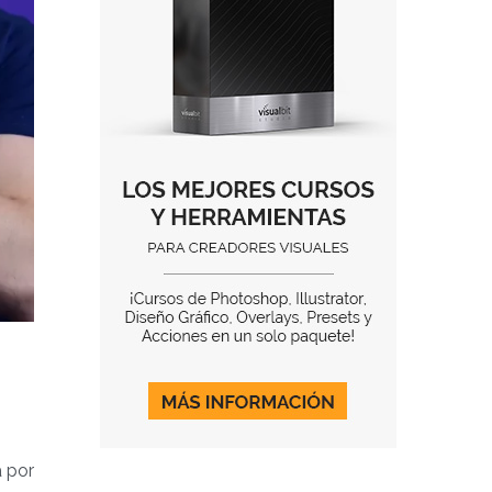
a por