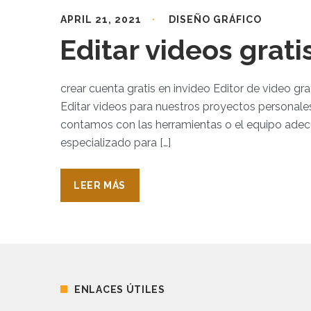
APRIL 21, 2021
DISEÑO GRÁFICO
Editar videos grati
crear cuenta gratis en invideo Editor de video gr
Editar videos para nuestros proyectos personales 
contamos con las herramientas o el equipo adec
especializado para […]
LEER MÁS
ENLACES ÚTILES