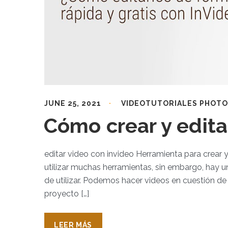
JUNE 25, 2021
VIDEOTUTORIALES PHOT
Cómo crear y edita
editar video con invideo Herramienta para crear y
utilizar muchas herramientas, sin embargo, hay 
de utilizar. Podemos hacer videos en cuestión 
proyecto […]
LEER MÁS