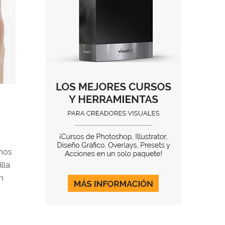
emos
lla
n