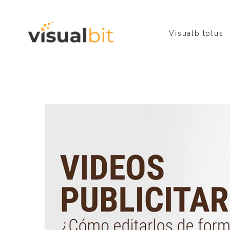
Visualbitplus