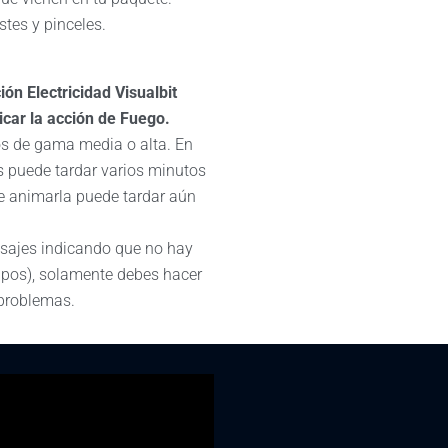
tes y pinceles.
ión Electricidad Visualbit
icar la acción de Fuego.
os de gama media o alta. En
 puede tardar varios minutos
e animarla puede tardar aún
nsajes indicando que no hay
upos), solamente debes hacer
 problemas.