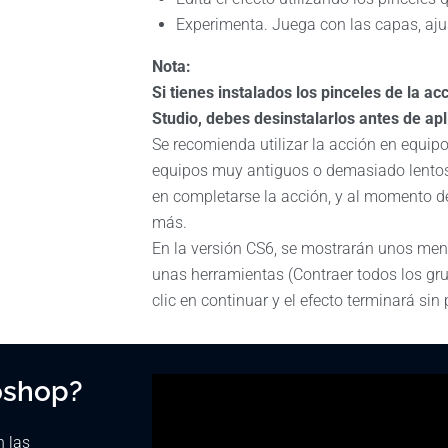
Experimenta. Juega con las capas, ajus
Nota:
Si tienes instalados los pinceles de la acc
Studio, debes desinstalarlos antes de apl
Se recomienda utilizar la acción en equip
equipos muy antiguos o demasiado lentos
en completarse la acción, y al momento d
más.
En la versión CS6, se mostrarán unos me
unas herramientas (Contraer todos los gr
clic en continuar y el efecto terminará sin
oshop?
n las