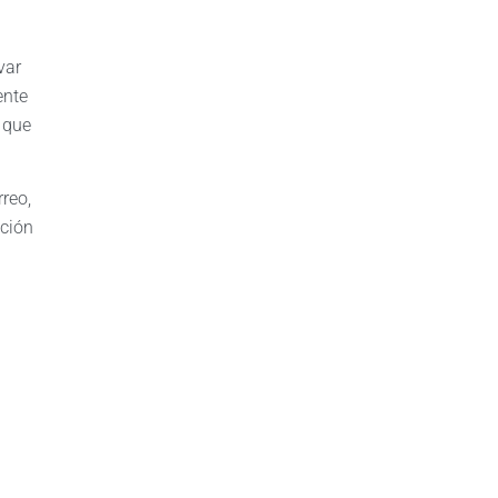
var
ente
o que
reo,
ación