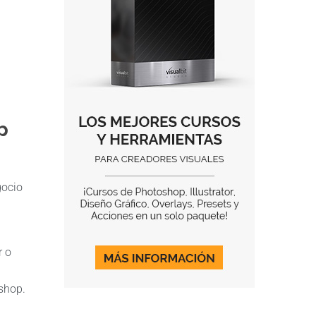
p
gocio
r o
oshop.