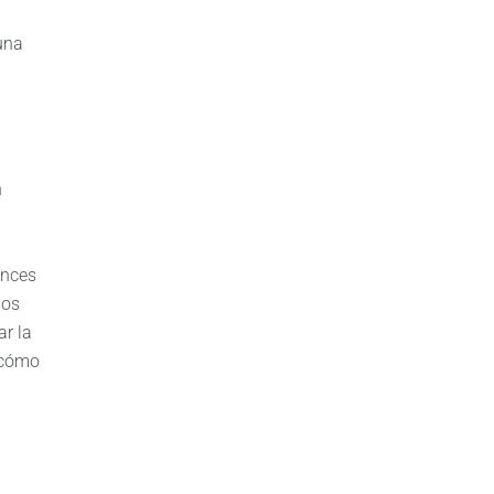
una
n
onces
mos
ar la
 cómo