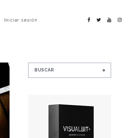
Iniciar sesión